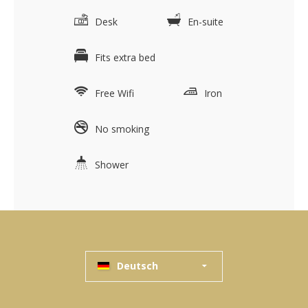
Desk
En-suite
Fits extra bed
Free Wifi
Iron
No smoking
Shower
Deutsch