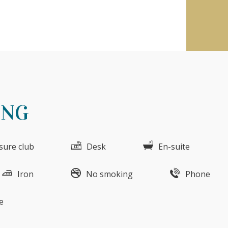
UNG
isure club
Desk
En-suite
Iron
No smoking
Phone
e