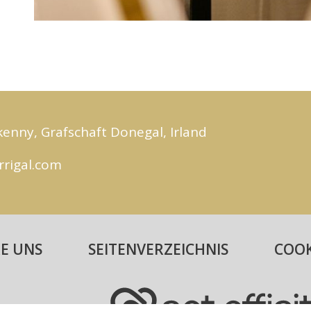
kenny, Grafschaft Donegal, Irland
rigal.com
E UNS
SEITENVERZEICHNIS
COOK